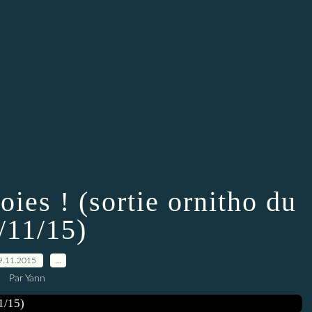
oies ! (sortie ornitho du
/11/15)
9.11.2015
…
Par Yann