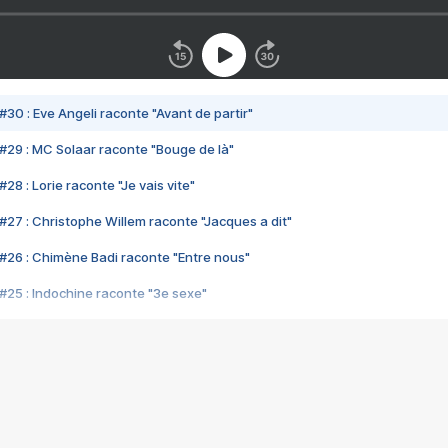
#30 : Eve Angeli raconte "Avant de partir"
#29 : MC Solaar raconte "Bouge de là"
28 : Lorie raconte "Je vais vite"
#27 : Christophe Willem raconte "Jacques a dit"
#26 : Chimène Badi raconte "Entre nous"
#25 : Indochine raconte "3e sexe"
#24 : Zaho raconte "C'est chelou"
#23 : Patrick Bruel raconte "Au café des délices"
#22 : Kyo raconte "Le chemin"
#21 : Nolwenn Leroy raconte "Cassé"