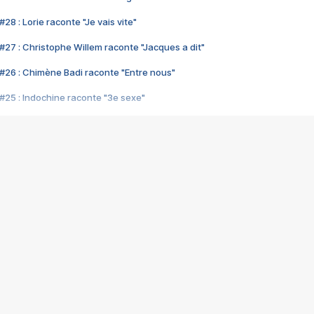
28 : Lorie raconte "Je vais vite"
#27 : Christophe Willem raconte "Jacques a dit"
#26 : Chimène Badi raconte "Entre nous"
#25 : Indochine raconte "3e sexe"
#24 : Zaho raconte "C'est chelou"
#23 : Patrick Bruel raconte "Au café des délices"
#22 : Kyo raconte "Le chemin"
#21 : Nolwenn Leroy raconte "Cassé"
#20 : Patrick Hernandez raconte "Born to be alive"
#19 : Lorie raconte "Près de moi"
#18 : Michael Jones raconte "A nos actes manqués" (avec Jean-Jacque
#17 : Khaled raconte "Aïcha"