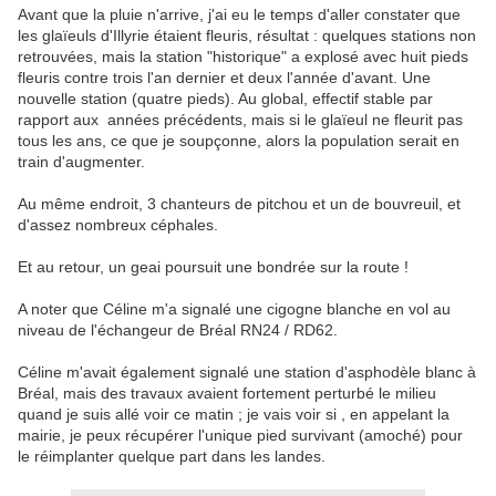
Avant que la pluie n'arrive, j'ai eu le temps d'aller constater que
les glaïeuls d'Illyrie étaient fleuris, résultat : quelques stations non
retrouvées, mais la station "historique" a explosé avec huit pieds
fleuris contre trois l'an dernier et deux l'année d'avant. Une
nouvelle station (quatre pieds). Au global, effectif stable par
rapport aux années précédents, mais si le glaïeul ne fleurit pas
tous les ans, ce que je soupçonne, alors la population serait en
train d'augmenter.
Au même endroit, 3 chanteurs de pitchou et un de bouvreuil, et
d'assez nombreux céphales.
Et au retour, un geai poursuit une bondrée sur la route !
A noter que Céline m'a signalé une cigogne blanche en vol au
niveau de l'échangeur de Bréal RN24 / RD62.
Céline m'avait également signalé une station d'asphodèle blanc à
Bréal, mais des travaux avaient fortement perturbé le milieu
quand je suis allé voir ce matin ; je vais voir si , en appelant la
mairie, je peux récupérer l'unique pied survivant (amoché) pour
le réimplanter quelque part dans les landes.